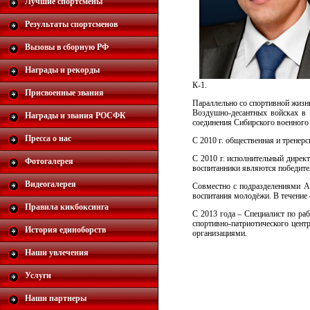
Лучшие спортсмены
Результаты спортсменов
Вызовы в сборную РФ
Награды и рекорды
К-1.
Присвоенные звания
Параллельно со спортивной жизн
Воздушно-десантных войсках в 
Награды и звания РОСФК
соединения Сибирского военного
Пресса о нас
С 2010 г. общественная и тренерс
С 2010 г. исполнительный дирек
Фотогалерея
воспитанники являются победите
Видеогалерея
Совместно с подразделениями А
воспитания молодёжи. В течение
Правила кикбоксинга
С 2013 года – Специалист по ра
спортивно-патриотического цент
История единоборств
организациями.
Наши увлечения
Услуги
Наши партнеры