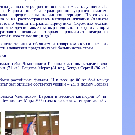
нты данного мероприятия оставляли желать лучшего. Зал
ата Европы не был традиционно украшен флагами
были
представлены на данном турнире. Практически
ла и не распространялась наглядная агитация (плакаты,
таточно бедная наградная атрибутика. Скромные медали,
 многие другие моменты омрачили этот праздник спорта
оразового питания, позорная прощальная вечеринка,
стей и известных лиц и др.).
о неповторимым обаянием и колоритом скрасил все эти
сти впечатляли представителей большинства стран.
toso
.
вдали себя. Чемпионами Европы в данном разделе стали:
тин (
71 кг
.), Бецуков Мурат (
81 кг
.), Богдан Сергей (
86 кг
.),
 были российские финалы. И в весе до
86 кг
бой между
тат был оглашен соответствующий – 2:1 в пользу Богдана
новился Чемпионом Европы в весовой категории 54 кг.,
 Чемпионом Мира 2005 года в весовой категории до 60 кг.