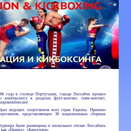
006 года в столице Португалии, городе Лиссабон прошел
кикбоксингу в разделах фулл-контакт, семи-контакт,
аэрокикбоксинг.
рал ведущих спортсменов всех стран Европы. Приняло
портсменов, представляющих 30 национальных сборных
турнира были размещены в нескольких отелях Лиссабона
х как «Цюрих», «Барселона».