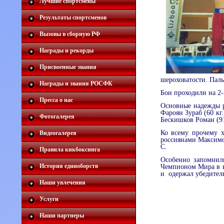
Лучшие спортсмены
Результаты спортсменов
Вызовы в сборную РФ
Награды и рекорды
Присвоенные звания
шероховатости. Паль
Награды и звания РОСФК
Бои проходили на 2
Пресса о нас
Основные надежды р
Фароян Зураб (
60 кг
Фотогалерея
Бескишков Роман (
9
Ко всему прочему х
Видеогалерея
россиянами Максимо
С.
Правила кикбоксинга
Особенно запомнили
История единоборств
Чемпионом Мира в ве
и
одержал убедител
Наши увлечения
Услуги
Наши партнеры