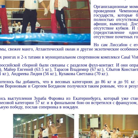
Организационные моме
проведения Чемпион
государств, которые 
полностью отсутствова
афиши, вымпела). Дос
отсутствие кубков. И
(предоставление одн
отсутствие почетных го
Но сам Лиссабон с ег
мы, свежее манго, Атлантический океан и другие экзотические особенно
-х рингах и 2-х татами в муниципальном спортивном комплексе
Casal
Vis
оссийской сборной были связаны с разделом фулл-контакт. И они опра
.), Майер Евгений (
63.5 кг
.), Тарасов Владимир (
67 кг
.), Сбытов Констан
1 кг
.), Андреева Лидия (
56 кг
.), Кулакова Светлана (
70 кг
.).
отелось бы добавить, что в весовых категориях до
86 кг
и до
91 кг
.
м Вороновым и Сергеем Богданом получился таким ровным, что и резуль
сь выступления Зураба Фарояна из Екатеринбурга, который уже ста
совой категории 57 кг. и в финальном бою он встретился с французом,
ьную победу, послав соперника в нокдаун.