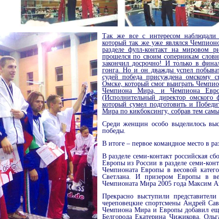
Так же все с интересом наблюдали 
который так же уже являлся Чемпионо
разделе фулл-контакт на мировом 
прошелся по своим соперникам словн
закончил досрочно! И только в фина
гонга. Но и он дважды успел побыват
судей победа присуждена омскому с
Омске, который смог выиграть Чемпио
Чемпиона Мира, и Чемпиона Европ
(Исполнительный директор омского 
который сумел подготовить и Побед
Мира по кикбоксингу, собрав тем сам
Среди женщин особо выделилось выс
победы.
В итоге – первое командное место в ра
В разделе семи-контакт российская сб
Европы из России в разделе семи-конт
Чемпионата Европы в весовой катего
Светлана. И призером Европы в ве
Чемпионата Мира 2005 года Максим А
Прекрасно выступили представители
череповецкие спортсмены Андрей Сав
Чемпиона Мира и Европы добавил ещ
Белгорода Екатерина Чижикова, Ольг