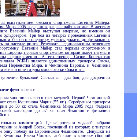
за выступлением омского спортсмена Евгения Майера,
м Мира 2005 года, но в разделе лайт-контакт. В жестком
ринге Евгений Майер выступал впервые, но именно он
о бульдозером. Три боя из четырех проведенных Евгений
льном бою его сопернику удалось дожить до финального
ь на настиле ринга. Результат – единогласным решением
портсмену. Евгений Майер стал первым спортсменом в
нат Европы, первым спортсменом который имеет титулы и
ы, одновременно. А его тренер, Сизов Константин
филиала РСБИ) является единственным тренером Омска,
ителя Первенства Мира, и Чемпиона Европы, и Чемпиона
ым все высшие титулы мирового кикбоксинга.
тупление Кулаковой Светланы – два боя, две досрочных
зделе фулл-контакт.
орная удостоилась всего трех медалей. Первой Чемпионкой
акт стала Куштанова Мария (55 кг.). Серебреным призером
рии до 50 кг. стала Чемпионка Мира 2005 года Фадеева
совой категории до 57 кг. стал Чемпион и финалист
йсин.
 сольных композиций. Целые россыпи медалей набрали
ушкин и Андрей Босак, последний из которых к титулам
е одну победу на Европейском Чемпионате.
Девушки из
а Кудинова, Елена Чиркова добавили в копилку сборной