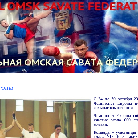
РОПЫ
С 24 по 30 октября 2
Чемпионат Европы по 
сольные композиции и 
Чемпионат Европы соб
участие около 600 с
команд.
Команды – участницы 
класса
VIP
-
Hotel
, таки