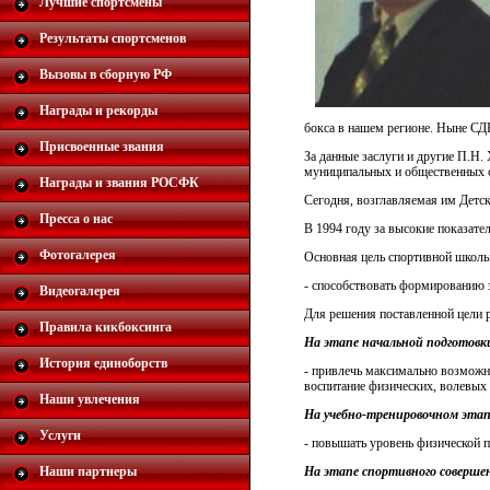
Лучшие спортсмены
Результаты спортсменов
Вызовы в сборную РФ
Награды и рекорды
бокса в нашем регионе. Ныне СД
Присвоенные звания
За данные заслуги и другие П.Н
муниципальных и общественных о
Награды и звания РОСФК
Сегодня, возглавляемая им Детск
Пресса о нас
В 1994 году за высокие показат
Фотогалерея
Основная цель спортивной школы
- способствовать формированию 
Видеогалерея
Для решения поставленной цели 
Правила кикбоксинга
На этапе начальной подготовк
История единоборств
- привлечь максимально возможно
воспитание физических, волевых 
Наши увлечения
На учебно-тренировочном этап
Услуги
- повышать уровень физической п
Наши партнеры
На этапе спортивного соверше