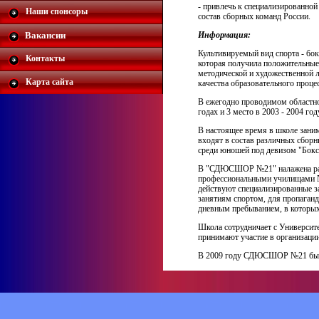
- привлечь к специализированно
Наши спонсоры
состав сборных команд России.
Вакансии
Информация:
Культивируемый вид спорта - бок
Контакты
которая получила положительные
методической и художественной л
Карта сайта
качества образовательного проце
В ежегодно проводимом областно
годах и 3 место в 2003 - 2004 год
В настоящее время в школе зани
входят в состав различных сборн
среди юношей под девизом "Бокс
В "СДЮСШОР №21" налажена рабо
профессиональными училищами №
действуют специализированные з
занятиям спортом, для пропаганд
дневным пребыванием, в которы
Школа сотрудничает с Университе
принимают участие в организации
В 2009 году СДЮСШОР №21 была 