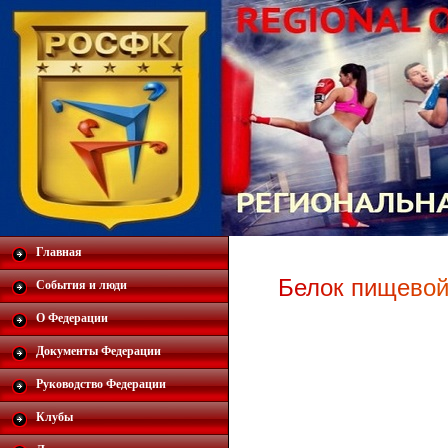
Главная
Б
е
л
о
к
п
и
щ
е
в
о
События и люди
О Федерации
Документы Федерации
Руководство Федерации
Клубы