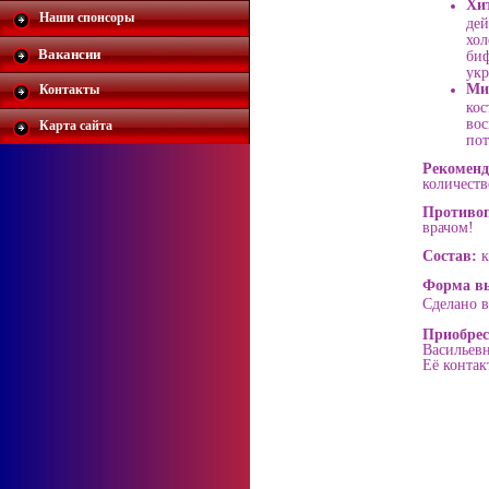
Хи
Наши спонсоры
дей
хол
Вакансии
биф
укр
Ми
Контакты
кос
вос
Карта сайта
пот
Рекомен
количеств
Противоп
врачом!
Состав:
к
Форма в
Сделано в
Приобре
Васильев
Её контак