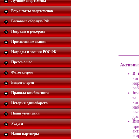
Лучшие спортсмены
Результаты спортсменов
Вызовы в сборную РФ
Награды и рекорды
Присвоенные звания
Награды и звания РОСФК
Пресса о нас
Активны
Фотогалерея
В 
ки
Видеогалерея
нор
раб
Бе
Правила кикбоксинга
за 
кис
История единоборств
на
выс
Наши увлечения
дос
Ви
Услуги
пре
акт
Наши партнеры
жир