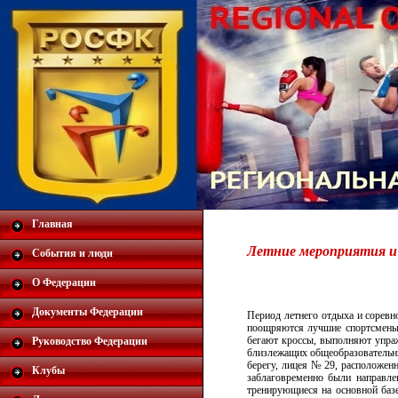
Главная
Летние мероприятия и 
События и люди
О Федерации
Документы Федерации
Период летнего отдыха и сорев
поощряются лучшие спортсмены.
бегают кроссы, выполняют упраж
Руководство Федерации
близлежащих общеобразовательны
берегу, лицея № 29, расположе
Клубы
заблаговременно были направле
тренирующиеся на основной базе