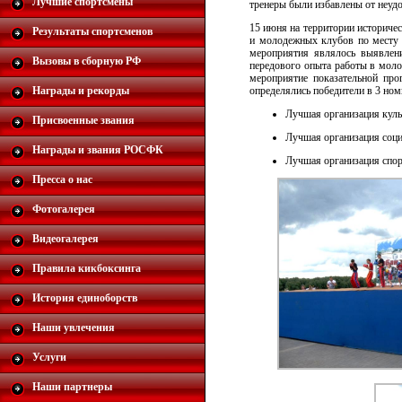
Лучшие спортсмены
тренеры были избавлены от неуд
15 июня на территории историче
Результаты спортсменов
и молодежных клубов по месту 
мероприятия являлось выявлен
Вызовы в сборную РФ
передового опыта работы в моло
мероприятие показательной про
Награды и рекорды
определялись победители в 3 ном
Лучшая организация куль
Присвоенные звания
Лучшая организация соци
Награды и звания РОСФК
Лучшая организация спор
Пресса о нас
Фотогалерея
Видеогалерея
Правила кикбоксинга
История единоборств
Наши увлечения
Услуги
Наши партнеры