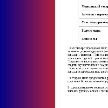
Медицинский конт
Зачетные и перевод
Участие в соревнов
Всего за месяц
Всего за год
На учебно-тренировочном этапе 
внимание должно уделяется ра
навыков и приемов. При планир
повышения уровня разносторо
Продолжительность подготовите
средств осуществляется с помощ
На первом этапе подготовитель
навыков в перемещении по рингу
На втором этапе продолжается р
спарринги. Большое внимание уд
В соревновательном периоде ос
высоким уровнем общей и специа