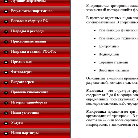
Лучшие спортсмены
Микроциклом тренировки назыв
законченный повторяющийся фраг
Результаты спортсменов
В практике отдельных видов спо
Вызовы в сборную РФ
соревновательный. В спортивных
Развивающий физически
Награды и рекорды
Развивающий техническ
Присвоенные звания
Контрольный
Награды и звания РОСФК
Подводящий
Пресса о нас
Соревновательный
Восстановительный
Фотогалерея
Основными внешними признакам
Видеогалерея
рациональной последовательност
Мезоцикл
– это структура сре
Правила кикбоксинга
содержит от 2 до 6 микроциклов
определенных промежуточных з
История единоборств
последовательности, либо черед
Макроцикл
предполагает три 
Наши увлечения
круглогодичной тренировки. В с
смотря на 2-3 или более соревн
Услуги
макроциклов, в зависимости от 
Наши партнеры