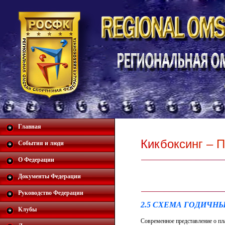
Главная
К
и
к
б
о
к
с
и
н
г
–
П
События и люди
О Федерации
Документы Федерации
Руководство Федерации
2.5 СХЕМА ГОДИЧН
Клубы
Современное представление о пл