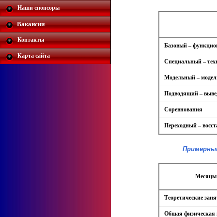
Наши спонсоры
Вакансии
Контакты
Базовый – функцио
Карта сайта
Специальный – тех
Модельный – модел
Подводящий – выве
Соревнования
Переходный – восст
Примерный
Месяцы 
Теоретические зан
Общая физическая 