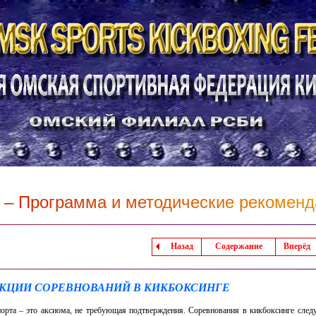
–
П
р
о
г
р
а
м
м
а
и
м
е
т
о
д
и
ч
е
с
к
и
е
р
е
к
о
м
е
н
д
Назад
Содержание
Вперёд
УНКЦИИ СОРЕВНОВАНИЙ В КИКБОКСИНГЕ
порта – это аксиома, не требующая подтверждения. Соревнования в кикбоксинге следу