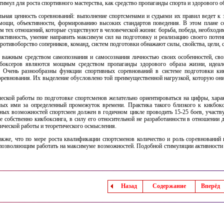
стимул для роста спортивного мастерства, как средство пропаганды спорта и здорового о
льная ценность соревнований: выполнение спортсменами и судьями их правил ведет к 
омощи, объективности, формированию высоких стандартов поведения. В этом плане с
 тех отношений, которые существуют в человеческой жизни: борьба, победа, необходим
активность, умение направить максимум сил на подготовку и реализацию своего потенц
противоборство соперников, команд, систем подготовки обнажают силы, свойства, цели
важным средством самопознания и самосознания личностью своих особенностей, сво
кбоксеров являются мощным средством пропаганды здорового образа жизни, идеало
в. Очень разнообразны функции спортивных соревнований в системе подготовки кик
оревнования. Их выделение обусловлено той преимущественной нагрузкой, которую они 
еской работы по подготовке спортсменов желательно ориентироваться на цифры, хара
ых ими за определенный промежуток времени. Практика такого близкого к кикбокси
ных возможностей спортсмен должен в годичном цикле проводить 15-25 боев, участву
е собственно кикбоксинга, в силу его относительной не разработанности в отношении
ической работы и теоретического осмысления.
акже, что по мере роста квалификации спортсменов количество и роль соревновани
 позволяющим работать на максимуме возможностей. Подобной стимуляции активности 
Назад
Содержание
Вперёд