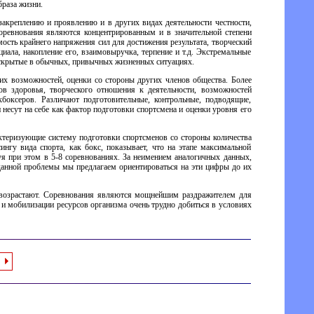
браза жизни.
закреплению и проявлению и в других видах деятельности честности,
оревнования являются концентрированным и в значительной степени
ость крайнего напряжения сил для достижения результата, творческий
иала, накопление его, взаимовыручка, терпение и т.д. Экстремальные
, скрытые в обычных, привычных жизненных ситуациях.
их возможностей, оценки со стороны других членов общества. Более
в здоровья, творческого отношения к деятельности, возможностей
боксеров. Различают подготовительные, контрольные, подводящие,
несут на себе как фактор подготовки спортсмена и оценки уровня его
ктеризующие систему подготовки спортсменов со стороны количества
нгу вида спорта, как бокс, показывает, что на этапе максимальной
я при этом в 5-8 соревнованиях. За неимением аналогичных данных,
 данной проблемы мы предлагаем ориентироваться на эти цифры до их
й возрастают. Соревнования являются мощнейшим раздражителем для
и мобилизации ресурсов организма очень трудно добиться в условиях