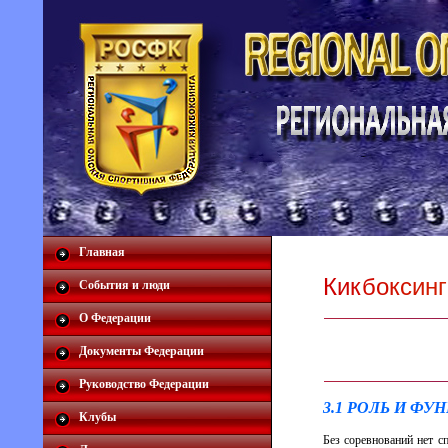
Главная
К
и
к
б
о
к
с
и
н
г
События и люди
О Федерации
Документы Федерации
Руководство Федерации
3.1 РОЛЬ И Ф
Клубы
Без соревнований нет с