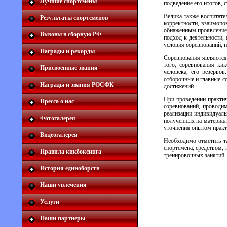
Лучшие спортсмены
подведение его итогов, 
Велика также воспитате
Результаты спортсменов
корректности, взаимоп
обнаженным проявлением
Вызовы в сборную РФ
подход к деятельности, 
условия соревнований, 
Награды и рекорды
Соревнования являются 
того, соревнования ки
Присвоенные звания
человека, его резерво
отборочные и главные с
Награды и звания РОСФК
достижений.
При проведении практич
Пресса о нас
соревнований, проводим
реализации индивидуаль
Фотогалерея
полученных на материал
уточнения опытом практ
Видеогалерея
Необходимо отметить т
спортсмена, средством,
Правила кикбоксинга
тренировочных занятий.
История единоборств
Наши увлечения
Услуги
Наши партнеры