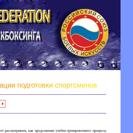
а
ц
и
и
п
о
д
г
о
т
о
в
к
и
с
п
о
р
т
с
м
е
н
о
в
ет рассматривать, как продолжение учебно-тренировочного процесса,