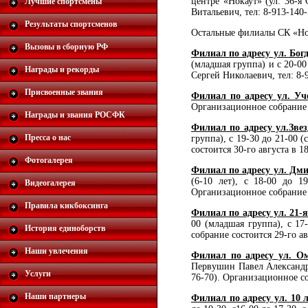
центре «Нокаут» (ул. 36-я
Лучшие спортсмены
Витальевич, тел: 8-913-140-
Результаты спортсменов
Остальные филиалы СК «Нок
Вызовы в сборную РФ
Филиал по адресу ул. Бог
(младшая группа) и с 20-00
Награды и рекорды
Сергей Николаевич, тел: 8-
Присвоенные звания
Филиал по адресу ул. Уч
Организационное собрание с
Награды и звания РОСФК
Филиал по адресу ул.Зве
Пресса о нас
группа), с 19-30 до 21-00 
состоится 30-го августа в 
Фотогалерея
Филиал по адресу ул. Дми
(6-10 лет), с 18-00 до 1
Видеогалерея
Организационное собрание с
Правила кикбоксинга
Филиал по адресу ул. 21
00 (младшая группа), с 17
История единоборств
собрание состоится 29-го а
Наши увлечения
Филиал по адресу ул. 
Первушин Павел Александров
Услуги
76-70). Организационное со
Наши партнеры
Филиал по адресу ул. 10 