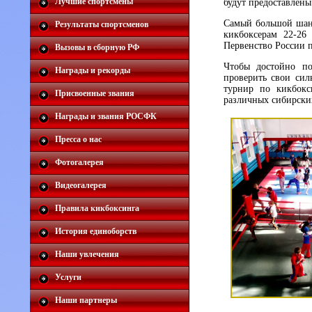
Лучшие спортсмены
будут предоставлен
Самый большой шанс
Результаты спортсменов
кикбоксерам 22-26
Первенство России п
Вызовы в сборную РФ
Чтобы достойно по
Награды и рекорды
проверить свои сил
турнир по кикбокс
Присвоенные звания
различных сибирских
Награды и звания РОСФК
Пресса о нас
Фотогалерея
Видеогалерея
Правила кикбоксинга
История единоборств
Наши увлечения
Услуги
Наши партнеры