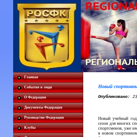
Главная
Новый спортивны
События и люди
Опубликовано:
23
О Федерации
Документы Федерации
Руководство Федерации
Новый учебный год 
сезон для многих сп
Клубы
спортсменов, уже им
в новом спортивном 