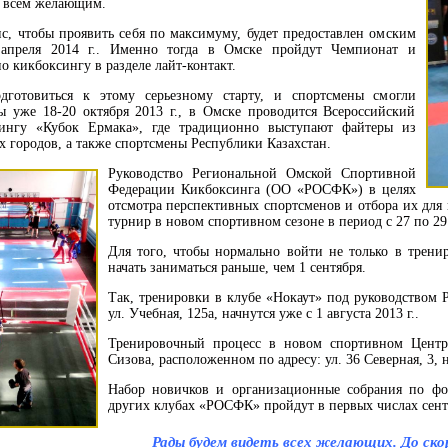
ы всем желающим.
, чтобы проявить себя по максимуму, будет предоставлен омским
 апреля 2014 г.. Именно тогда в Омске пройдут Чемпионат и
о кикбоксингу в разделе лайт-контакт.
дготовиться к этому серьезному старту, и спортсмены смогли
ы уже 18-20 октября 2013 г., в Омске проводится Всероссийский
ингу «Кубок Ермака», где традиционно выступают файтеры из
 городов, а также спортсмены Республики Казахстан.
Руководство Региональной Омской Спортивной
Федерации Кикбоксинга (ОО «РОСФК») в целях
отсмотра перспективных спортсменов и отбора их для
турнир в новом спортивном сезоне в период с 27 по 29 
Для того, чтобы нормально войти не только в трени
начать заниматься раньше, чем 1 сентября.
Так, тренировки в клубе «Нокаут» под руководством 
ул. Учебная, 125а, начнутся уже с 1 августа 2013 г..
Тренировочный процесс в новом спортивном Центре
Сизова, расположенном по адресу: ул. 36 Северная, 3, н
Набор новичков и организационные собрания по фо
других клубах «РОСФК» пройдут в первых числах сент
Рады будем видеть всех желающих. До ско