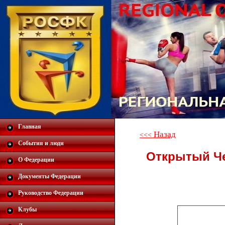
Главная
Назад
<<<
События и люди
Открытый Че
О Федерации
Документы Федерации
Руководство Федерации
Клубы