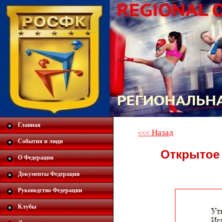
Главная
Назад
<<<
События и люди
Открытое
О Федерации
Документы Федерации
Руководство Федерации
Клубы