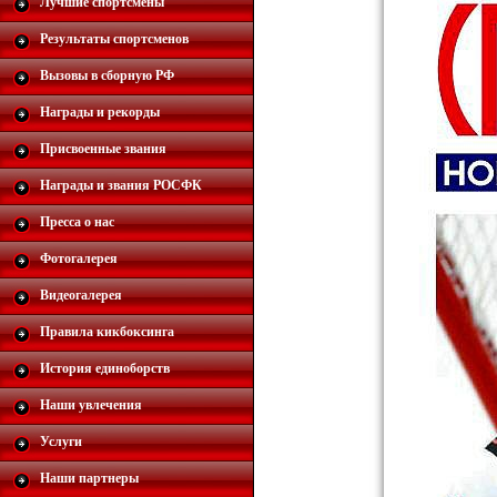
Лучшие спортсмены
Результаты спортсменов
Вызовы в сборную РФ
Награды и рекорды
Присвоенные звания
Награды и звания РОСФК
Пресса о нас
Фотогалерея
Видеогалерея
Правила кикбоксинга
История единоборств
Наши увлечения
Услуги
Наши партнеры