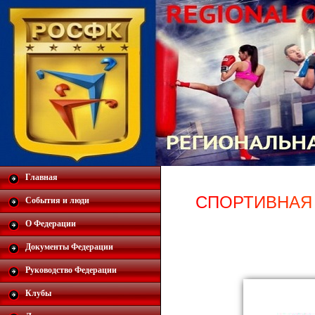
Главная
С
П
О
Р
Т
И
В
Н
А
Я
События и люди
О Федерации
Документы Федерации
Руководство Федерации
Клубы