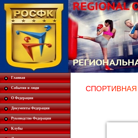
Главная
С
П
О
Р
Т
И
В
Н
А
Я
События и люди
О Федерации
Документы Федерации
Руководство Федерации
Клубы