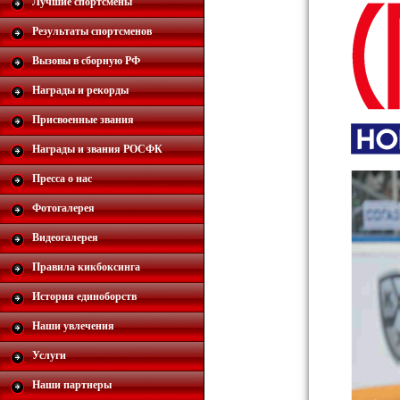
Лучшие спортсмены
Результаты спортсменов
Вызовы в сборную РФ
Награды и рекорды
Присвоенные звания
Награды и звания РОСФК
Пресса о нас
Фотогалерея
Видеогалерея
Правила кикбоксинга
История единоборств
Наши увлечения
Услуги
Наши партнеры