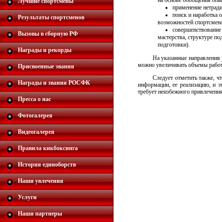
на основе обобщения опы
Лучшие спортсмены
применение нетради
поиск и наработка 
Результаты спортсменов
возможностей спортсмена
совершенствование 
Вызовы в сборную РФ
мастерства, структуре по
подготовки).
Награды и рекорды
На указанные направления 
можно увеличивать объемы работы
Присвоенные звания
Следует отметить также, ч
Награды и звания РОСФК
информации, ее реализацию, и 
требует неизбежного привлечения
Пресса о нас
Фотогалерея
Видеогалерея
Правила кикбоксинга
История единоборств
Наши увлечения
Услуги
Наши партнеры