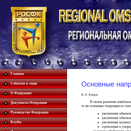
Главная
Основные напр
События и люди
О Федерации
В. Н. Клещев
В своем развитии кикбокси
Документы Федерации
те же основные тенденции ее сов
Руководство Федерации
увеличение объемо
увеличение объемов
Клубы
увеличение количес
стремление к упоря