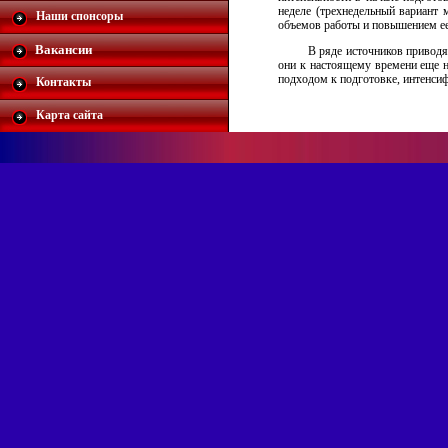
неделе (трехнедельный вариант 
Наши спонсоры
объемов работы и повышением ее
Вакансии
В ряде источников приводя
они к настоящему времени еще н
подходом к подготовке, интенсиф
Контакты
Карта сайта