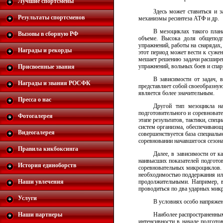
Лучшие спортсмены
Здесь может ставиться и 
Результаты спортсменов
механизмы ресинтеза АТФ и др.
В мезоциклах такого план
Вызовы в сборную РФ
объеме. Высока доля общеподг
упражнений, работы на снарядах,
Награды и рекорды
этот период может вести к сужен
мешает решению задачи расширен
упражнений, вольных боев и спар
Присвоенные звания
В зависимости от задач,
Награды и звания РОСФК
представляет собой своеобразну
является более значительным.
Пресса о нас
Другой тип мезоцикла на
подготовительного и соревноват
Фотогалерея
этапе результатов, тактики, сп
систем организма, обеспечивающи
Видеогалерея
совершенствуется база специальн
соревновании начавшегося сезона
Правила кикбоксинга
Далее, в зависимости от 
наивысших показателей подготов
История единоборств
соревновательных микроциклов.
необходимостью поддержания или
Наши увлечения
продолжительными. Например, в
проводиться по два ударных мик
Услуги
В условиях особо напряжен
Наши партнеры
Наиболее распространенным
интенсивности в начале подгото