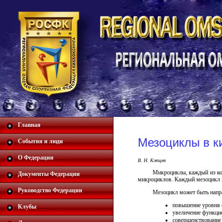
Главная
Мезоциклы в к
События и люди
О Федерации
В. Н. Клещев
Микроциклы, каждый из кот
Документы Федерации
микроциклов. Каждый мезоцикл п
Руководство Федерации
Мезоцикл может быть напра
повышение уровня 
Клубы
увеличение функци
совершенствование 