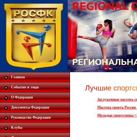
Главная
Л
у
ч
ш
и
е
с
п
о
р
т
с
События и люди
О Федерации
Заслуженные мастера с
Документы Федерации
Мастера спорта России
Молодые спортсмены =
Руководство Федерации
Клубы