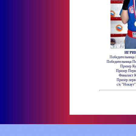
ИГРИ
Победительница 
Победительница Пе
Призер Ку
Призер Перв
Финалист К
Призер перв
с/к "Нокаут"