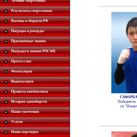
Лучшие спортсмены
Результаты спортсменов
Вызовы в сборную РФ
Награды и рекорды
Присвоенные звания
Награды и звания РОСФК
Пресса о нас
Фотогалерея
Видеогалерея
Правила кикбоксинга
САФАРБ
История единоборств
Победитель 
с/к "Нокау
Наши увлечения
Услуги
Наши партнеры