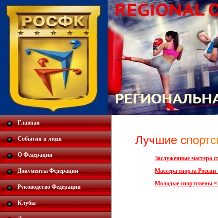
Главная
Л
у
ч
ш
и
е
с
п
о
р
т
с
События и люди
О Федерации
Заслуженные мастера с
Документы Федерации
Мастера спорта России
Молодые спортсмены =
Руководство Федерации
Клубы