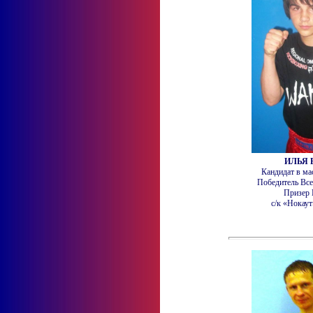
ИЛЬЯ 
Кандидат в ма
Победитель Все
Призер 
с/к «Нокаут