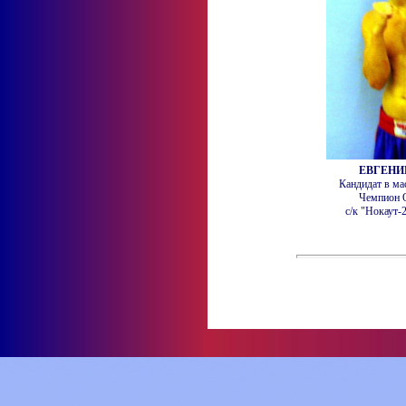
ЕВГЕНИ
Кандидат в ма
Чемпион 
с/к "Нокаут-2