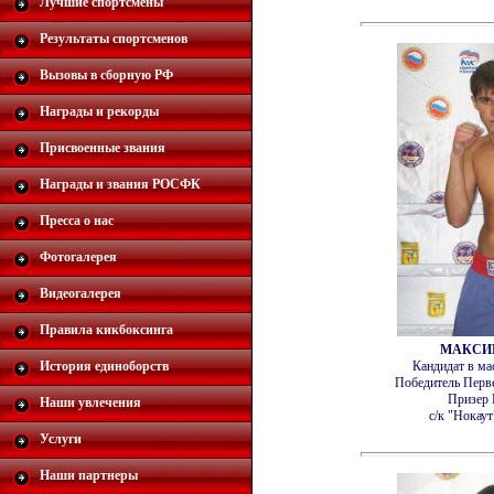
Лучшие спортсмены
Результаты спортсменов
Вызовы в сборную РФ
Награды и рекорды
Присвоенные звания
Награды и звания РОСФК
Пресса о нас
Фотогалерея
Видеогалерея
Правила кикбоксинга
МАКСИ
История единоборств
Кандидат в ма
Победитель Перв
Призер 
Наши увлечения
с/к "Нокаут
Услуги
Наши партнеры