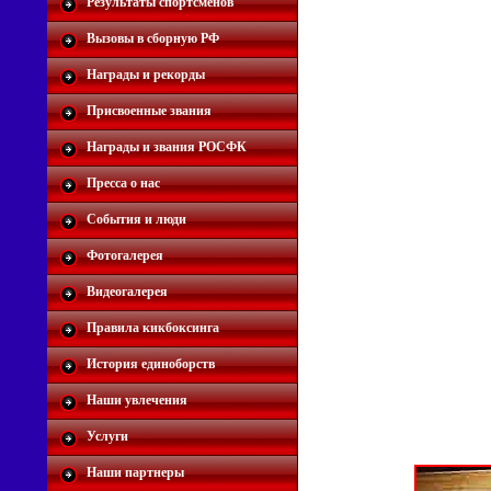
Результаты спортсменов
Вызовы в сборную РФ
Награды и рекорды
Присвоенные звания
Награды и звания РОСФК
Пресса о нас
События и люди
Фотогалерея
Видеогалерея
Правила кикбоксинга
История единоборств
Наши увлечения
Услуги
Наши партнеры