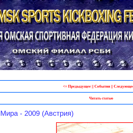
<= Предыдущее
||
События
||
Следующее
Читать статью
Мира - 2009 (Австрия)