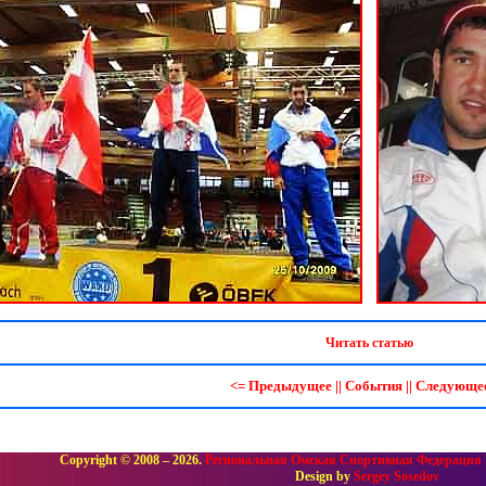
Читать статью
<= Предыдущее
||
События
||
Следующее
Copyright © 2008 – 2026.
Региональная Омская Спортивная Федерация 
Design by
Sergey Sosedov