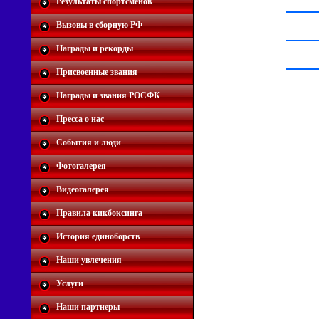
Результаты спортсменов
Вызовы в сборную РФ
Награды и рекорды
Присвоенные звания
Награды и звания РОСФК
Пресса о нас
События и люди
Фотогалерея
Видеогалерея
Правила кикбоксинга
История единоборств
Наши увлечения
Услуги
Наши партнеры