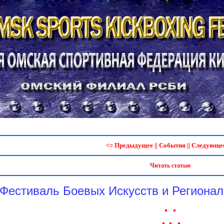
<= Предыдущее
||
События
||
Следующее
Читать статью
Фестиваль Боевых Искусств и Регионал