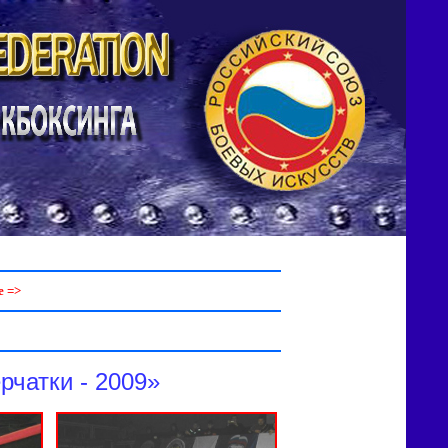
 =>
рчатки - 2009»