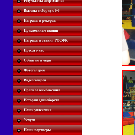
Результаты спортсменов
Вызовы в сборную РФ
Награды и рекорды
Присвоенные звания
Награды и звания РОСФК
Пресса о нас
События и люди
Фотогалерея
Видеогалерея
Правила кикбоксинга
История единоборств
Наши увлечения
Услуги
Наши партнеры