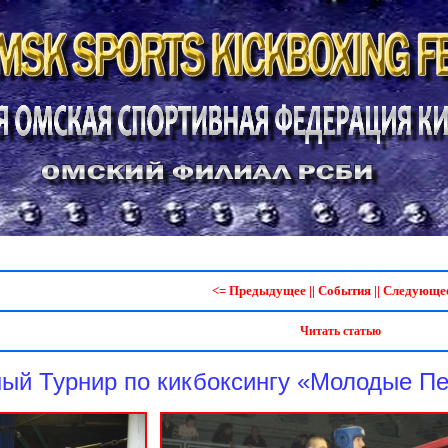
<= Предыдущее
||
События
||
Следующее
Читать статью
ый Турнир по кикбоксингу «Молодые Пе